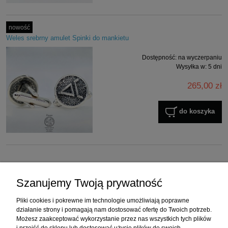
nowość
Weles srebrny amulet Spinki do mankietu
Dostępność:
na wyczerpaniu
Wysyłka w:
5 dni
265,00 zł
do koszyka
Zakupy
Szanujemy Twoją prywatność
Pomoc
Pliki cookies i pokrewne im technologie umożliwiają poprawne
działanie strony i pomagają nam dostosować ofertę do Twoich potrzeb.
Moje konto
Możesz zaakceptować wykorzystanie przez nas wszystkich tych plików