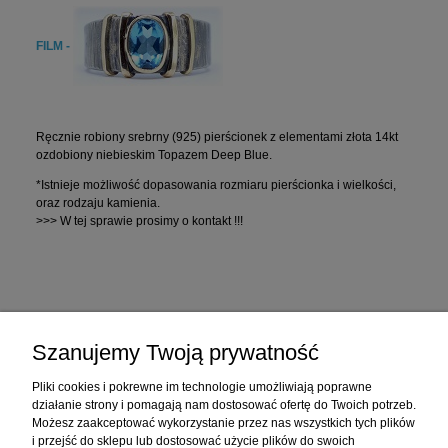
FILM -
Ręcznie robiony srebrny (925) pierścionek z elementami złota 14kt
ozdobiony niebieskim Topazem Deep Blue.
*Istnieje możliwość dopasowania rozmiaru pierścionka i wielkości,
oraz rodzaju kamienia.
>>> W tej sprawie prosimy o kontakt !!!
Zakupy
Szanujemy Twoją prywatność
Pomoc
Pliki cookies i pokrewne im technologie umożliwiają poprawne
działanie strony i pomagają nam dostosować ofertę do Twoich potrzeb.
Moje konto
Możesz zaakceptować wykorzystanie przez nas wszystkich tych plików
i przejść do sklepu lub dostosować użycie plików do swoich