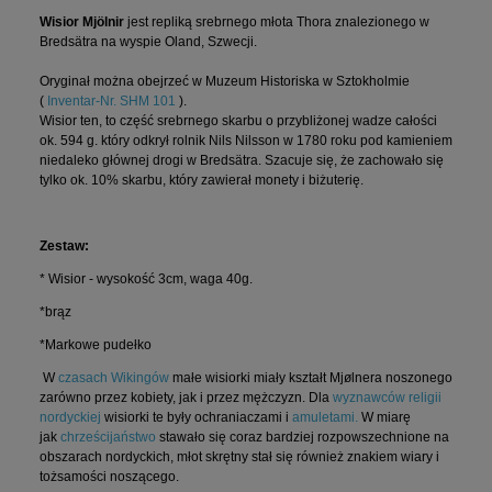
Wisior Mjölnir
jest repliką
srebrnego młota Thora znalezionego w
Bredsätra na wyspie Oland, Szwecji.
Oryginał można obejrzeć w Muzeum Historiska w Sztokholmie
(
Inventar-Nr. SHM 101
).
Wisior ten, to część srebrnego skarbu o przybliżonej wadze całości
ok. 594 g. który odkrył rolnik Nils Nilsson w 1780 roku pod kamieniem
niedaleko głównej drogi w Bredsätra. Szacuje się, że zachowało się
tylko ok. 10% skarbu, który zawierał monety i biżuterię.
Zestaw:
* Wisior - wysokość 3cm, waga 40g.
*brąz
*Markowe pudełko
W
czasach Wikingów
małe wisiorki miały kształt Mjølnera noszonego
zarówno przez kobiety, jak i przez mężczyzn. Dla
wyznawców religii
nordyckiej
wisiorki te były ochraniaczami i
amuletami.
W miarę
jak
chrześcijaństwo
stawało się coraz bardziej rozpowszechnione na
obszarach nordyckich, młot skrętny stał się również znakiem wiary i
tożsamości noszącego.