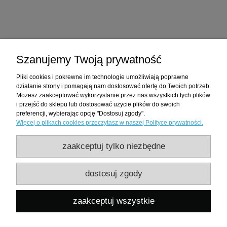
Zakupy
Szanujemy Twoją prywatność
Pomoc
Pliki cookies i pokrewne im technologie umożliwiają poprawne
działanie strony i pomagają nam dostosować ofertę do Twoich potrzeb.
Moje konto
Możesz zaakceptować wykorzystanie przez nas wszystkich tych plików
i przejść do sklepu lub dostosować użycie plików do swoich
preferencji, wybierając opcję "Dostosuj zgody".
Informacje
Więcej o plikach cookies przeczytasz w naszej Polityce prywatności.
zaakceptuj tylko niezbędne
Hnoss Silver Craft to rodzina, firma i styl życia. Odtwarzamy kulturę, rzemiosło,
oraz sztukę Słowian, Bałtów i Wikingów z okresu wczesnego średniowiecza.
Żyjemy i pracujemy w Białymstoku.
dostosuj zgody
©wszystkie prawa zastrzeżone
HNOSS SILVER CRAFT JOANNA RAPALSKA
, ul. Liliowa 45, 15-697
zaakceptuj wszystkie
Białystok, NIP
8652403202
REGON
181052960