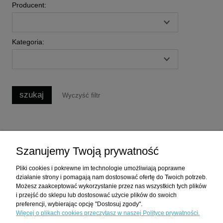
Producent:
Kategoria:
szukaj
Wyczyść filtr
Zakupy
Szanujemy Twoją prywatność
Pomoc
Pliki cookies i pokrewne im technologie umożliwiają poprawne
działanie strony i pomagają nam dostosować ofertę do Twoich potrzeb.
Moje konto
Możesz zaakceptować wykorzystanie przez nas wszystkich tych plików
i przejść do sklepu lub dostosować użycie plików do swoich
preferencji, wybierając opcję "Dostosuj zgody".
Informacje
Więcej o plikach cookies przeczytasz w naszej Polityce prywatności.