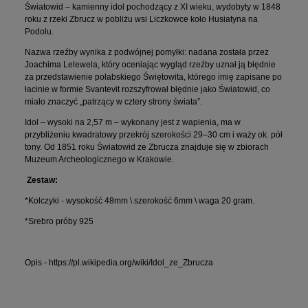
Światowid – kamienny idol pochodzący z XI wieku, wydobyty w 1848
roku z rzeki Zbrucz w pobliżu wsi Liczkowce koło Husiatyna na
Podolu.
Nazwa rzeźby wynika z podwójnej pomyłki: nadana została przez
Joachima Lelewela, który oceniając wygląd rzeźby uznał ją błędnie
za przedstawienie połabskiego Świętowita, którego imię zapisane po
łacinie w formie Svantevit rozszyfrował błędnie jako Światowid, co
miało znaczyć „patrzący w cztery strony świata”.
Idol – wysoki na 2,57 m – wykonany jest z wapienia, ma w
przybliżeniu kwadratowy przekrój szerokości 29–30 cm i waży ok. pół
tony. Od 1851 roku Światowid ze Zbrucza znajduje się w zbiorach
Muzeum Archeologicznego w Krakowie.
Zestaw:
*Kolczyki - wysokość 48mm \ szerokość 6mm \ waga 20 gram.
*Srebro próby 925
Opis - https://pl.wikipedia.org/wiki/Idol_ze_Zbrucza