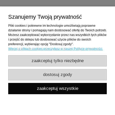
Zakupy
Szanujemy Twoją prywatność
Pomoc
Pliki cookies i pokrewne im technologie umożliwiają poprawne
działanie strony i pomagają nam dostosować ofertę do Twoich potrzeb.
Moje konto
Możesz zaakceptować wykorzystanie przez nas wszystkich tych plików
i przejść do sklepu lub dostosować użycie plików do swoich
preferencji, wybierając opcję "Dostosuj zgody".
Informacje
Więcej o plikach cookies przeczytasz w naszej Polityce prywatności.
zaakceptuj tylko niezbędne
Hnoss Silver Craft to rodzina, firma i styl życia. Odtwarzamy kulturę, rzemiosło,
oraz sztukę Słowian, Bałtów i Wikingów z okresu wczesnego średniowiecza.
Żyjemy i pracujemy w Białymstoku.
dostosuj zgody
©wszystkie prawa zastrzeżone
HNOSS SILVER CRAFT JOANNA RAPALSKA
, ul. Liliowa 45, 15-697
zaakceptuj wszystkie
Białystok, NIP
8652403202
REGON
181052960
pokaż pełną wersję strony