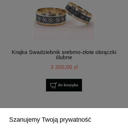
Krajka Swadziebnik srebrno-złote obrączki
ślubne
3 200,00 zł
do koszyka
Zakupy
Szanujemy Twoją prywatność
Pomoc