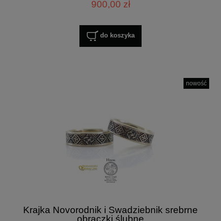
900,00 zł
do koszyka
nowość
Krajka Novorodnik i Swadziebnik srebrne
obrączki ślubne