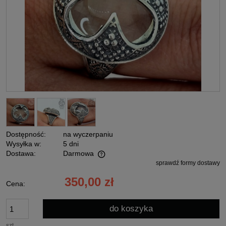
Dostępność:
na wyczerpaniu
Wysyłka w:
5 dni
Dostawa:
Darmowa
sprawdź formy dostawy
Cena nie zawiera ewentualnych kosztów płatności
350,00 zł
Cena:
do koszyka
szt.