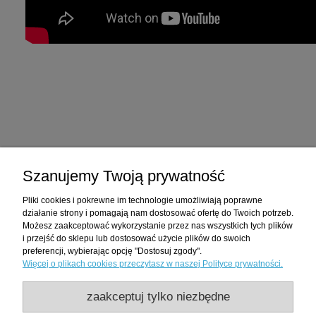
Zakupy
Szanujemy Twoją prywatność
Pomoc
Pliki cookies i pokrewne im technologie umożliwiają poprawne
działanie strony i pomagają nam dostosować ofertę do Twoich potrzeb.
Moje konto
Możesz zaakceptować wykorzystanie przez nas wszystkich tych plików
i przejść do sklepu lub dostosować użycie plików do swoich
preferencji, wybierając opcję "Dostosuj zgody".
Informacje
Więcej o plikach cookies przeczytasz w naszej Polityce prywatności.
zaakceptuj tylko niezbędne
Hnoss Silver Craft to rodzina, firma i styl życia. Odtwarzamy kulturę, rzemiosło,